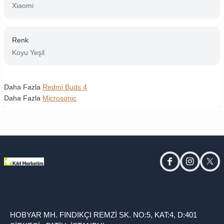
Xiaomi
Renk
Koyu Yeşil
Daha Fazla
Redmi Buds 4
Daha Fazla
Microsonic
facebook
instagram
twitt
HOBYAR MH. FINDIKÇI REMZİ SK. NO:5, KAT:4, D:401