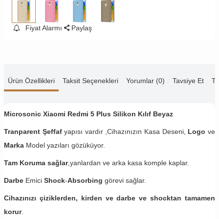
Fiyat Alarmı
Paylaş
Ürün Özellikleri
Taksit Seçenekleri
Yorumlar (0)
Tavsiye Et
Te
Microsonic Xiaomi Redmi 5 Plus
Silikon Kılıf Beyaz
Tranparent Şeffaf
yapısı vardır ,Cihazınızın Kasa Deseni,
Logo
ve
Marka
Model yazıları gözüküyor.
Tam Koruma sağlar
,yanlardan ve arka kasa komple kaplar.
Darbe
Emici
Shock
-
Absorbing
görevi sağlar.
Cihazınızı çiziklerden, kirden ve darbe ve shocktan tamamen
korur
.