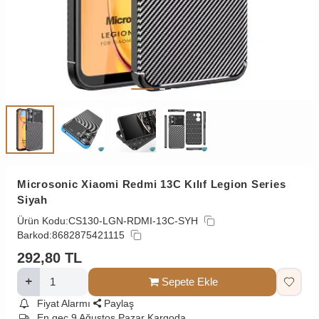
Microsonic Xiaomi Redmi 13C Kılıf Legion Series
Siyah
Ürün Kodu:
CS130-LGN-RDMI-13C-SYH
Barkod:
8682875421115
292,80
TL
Sepete Ekle
Fiyat Alarmı
Paylaş
En geç 9 Ağustos Pazar Kargoda