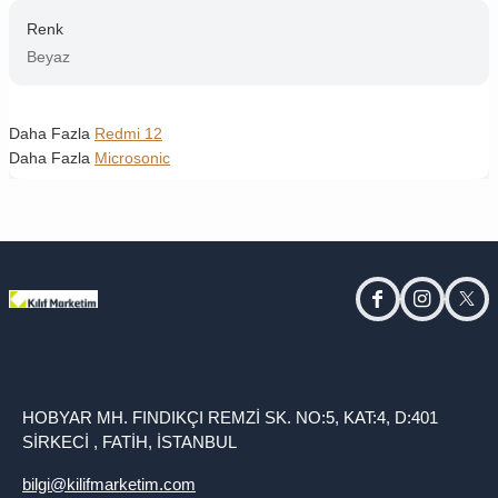
Renk
Beyaz
Daha Fazla
Redmi 12
Daha Fazla
Microsonic
facebook
instagram
twitt
HOBYAR MH. FINDIKÇI REMZİ SK. NO:5, KAT:4, D:401
SİRKECİ , FATİH, İSTANBUL
bilgi@kilifmarketim.com