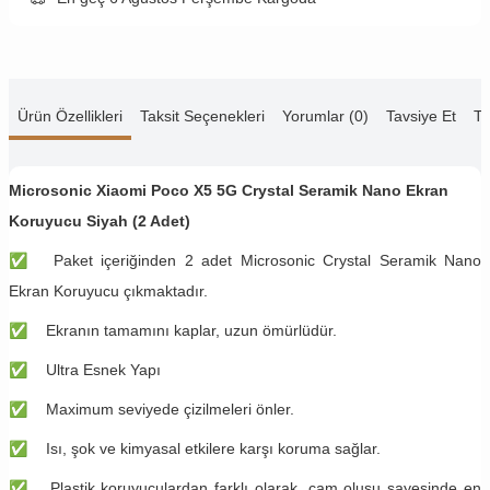
Ürün Özellikleri
Taksit Seçenekleri
Yorumlar (0)
Tavsiye Et
Te
Microsonic Xiaomi Poco X5 5G Crystal Seramik Nano Ekran
Koruyucu Siyah (2 Adet)
✅
Paket içeriğinden 2 adet Microsonic Crystal Seramik Nano
Ekran Koruyucu çıkmaktadır.
✅
Ekranın tamamını kaplar, uzun ömürlüdür.
✅
Ultra Esnek Yapı
✅
Maximum seviyede çizilmeleri önler.
✅
Isı, şok ve kimyasal etkilere karşı koruma sağlar.
✅
Plastik koruyuculardan farklı olarak, cam oluşu sayesinde en