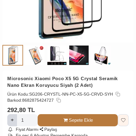
Microsonic Xiaomi Poco X5 5G Crystal Seramik
Nano Ekran Koruyucu Siyah (2 Adet)
Ürün Kodu:
SG206-CRYSTL-NN-PC-X5-5G-CRVD-SYH
Barkod:
8682875424727
292,80
TL
Sepete Ekle
Fiyat Alarmı
Paylaş
En geç 6 Ağustos Perşembe Kargoda