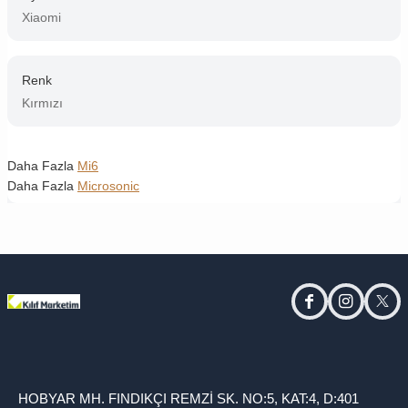
Xiaomi
Renk
Kırmızı
Daha Fazla
Mi6
Daha Fazla
Microsonic
facebook
instagram
twitt
HOBYAR MH. FINDIKÇI REMZİ SK. NO:5, KAT:4, D:401