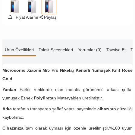
Fiyat Alarmı
Paylaş
Ürün Özellikleri
Taksit Seçenekleri
Yorumlar (0)
Tavsiye Et
Te
Microsonic Xiaomi Mi5 Pro Nikelaj Kenarlı Yumuşak Kılıf Rose
Gold
Yanları
Farklı renklerde olan metalik görünümlü arkası şeffaf
yumuşak Esnek
Polyüretan
Materyalden üretilmiştir.
Arka
tarafının transparan şeffaf yapısı sayesinde
cihazının
güzelliği
kaybolmaz.
Cihazınıza
tam olarak uyması için özenle üretilmiştir.%100 uyum