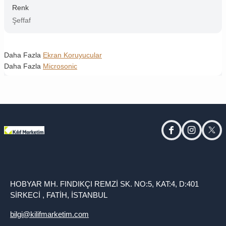
Renk
Şeffaf
Daha Fazla
Ekran Koruyucular
Daha Fazla
Microsonic
facebook
instagram
twitt
HOBYAR MH. FINDIKÇI REMZİ SK. NO:5, KAT:4, D:401
SİRKECİ , FATİH, İSTANBUL
bilgi@kilifmarketim.com