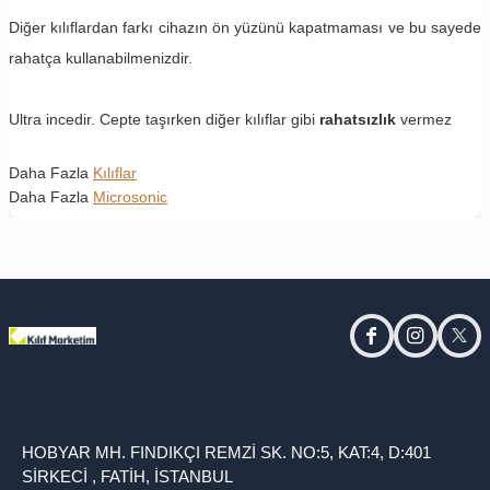
Diğer kılıflardan farkı cihazın ön yüzünü kapatmaması ve bu sayede
rahatça kullanabilmenizdir.
Ultra incedir. Cepte taşırken diğer kılıflar gibi
rahatsızlık
vermez
Daha Fazla
Kılıflar
Daha Fazla
Microsonic
facebook
instagram
twitt
HOBYAR MH. FINDIKÇI REMZİ SK. NO:5, KAT:4, D:401
SİRKECİ , FATİH, İSTANBUL