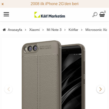
2008 ilk iPhone 2G'den beri
0
Anasayfa
Xiaomi
Mi Note 3
Kılıflar
Microsonic Xiao