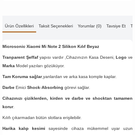
Ürün Özellikleri
Taksit Seçenekleri
Yorumlar (0)
Tavsiye Et
Te
Microsonic Xiaomi Mi Note 2 Silikon Kılıf Beyaz
Tranparent Şeffaf
yapısı vardır ,Cihazınızın Kasa Deseni,
Logo
ve
Marka
Model yazıları gözüküyor.
Tam Koruma sağlar
,yanlardan ve arka kasa komple kaplar.
Darbe
Emici
Shock
-
Absorbing
görevi sağlar.
Cihazınızı çiziklerden, kirden ve darbe ve shocktan tamamen
korur
.
Kılıfı çıkarmadan bütün slotlara erişilebilir.
Harika kalıp kesimi
sayesinde cihaza mükemmel uyar uzun