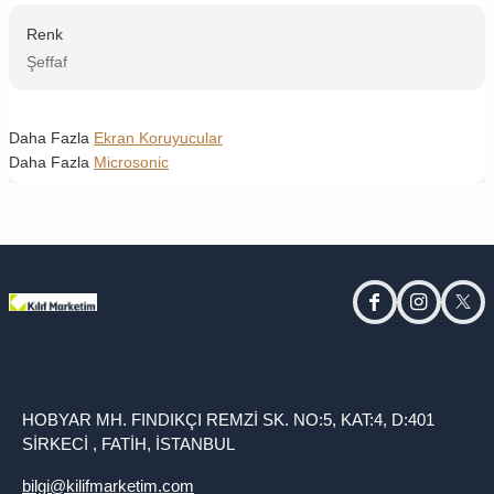
Renk
Şeffaf
Daha Fazla
Ekran Koruyucular
Daha Fazla
Microsonic
facebook
instagram
twitt
HOBYAR MH. FINDIKÇI REMZİ SK. NO:5, KAT:4, D:401
SİRKECİ , FATİH, İSTANBUL
bilgi@kilifmarketim.com