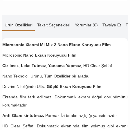
Ürün Özellikleri
Taksit Seçenekleri
Yorumlar (0)
Tavsiye Et
Te
Microsonic Xiaomi Mi Mix 2 Nano Ekran Koruyucu Film
Microsonic
Nano Ekran Koruyucu Film
Çizilmez
,
Leke Tutmaz
,
Yansıma Yapmaz
, HD Clear Şeffaf
Nano Teknoloji Ürünü, Tüm Özellikler bir arada,
Devrim Niteliğinde Ultra
Güçlü Ekran Koruyucu Film
.
Ekranda film fark edilmez, Dokunmatik ekranı doğal görünümünü
korumaktadır.
Anti-Glare kir tutmaz.
Parmaz İzi bırakmaz,Işığı yansıtmazdır.
HD Clear Şeffaf, Dokunmatik ekranında film yokmuş gibi ekranı