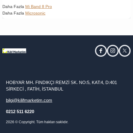
Daha Fazla
Mi Band 8 Pro
Daha Fazla
Microsonic
facebook
instagram
twitt
HOBYAR MH. FINDIKÇI REMZİ SK. NO:5, KAT:4, D:401
SİRKECİ , FATİH, İSTANBUL
bilgi@kilifmarketim.com
0212 511 6220
2026
© Copyright. Tüm hakları saklıdır.