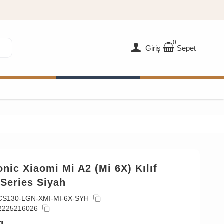
0
Giriş
Sepet
nic Xiaomi Mi A2 (Mi 6X) Kılıf
Series Siyah
CS130-LGN-XMI-MI-6X-SYH
2225216026