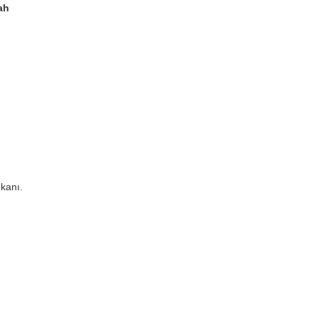
ah
kanı.