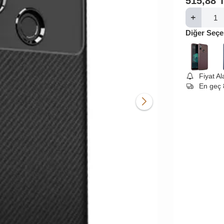
515,88
Diğer Seçe
Fiyat A
En geç 