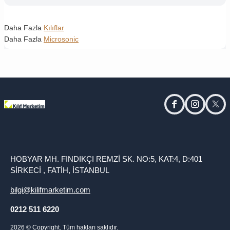
Daha Fazla
Kılıflar
Daha Fazla
Microsonic
facebook
instagram
twitt
HOBYAR MH. FINDIKÇI REMZİ SK. NO:5, KAT:4, D:401
SİRKECİ , FATİH, İSTANBUL
bilgi@kilifmarketim.com
0212 511 6220
2026
© Copyright. Tüm hakları saklıdır.