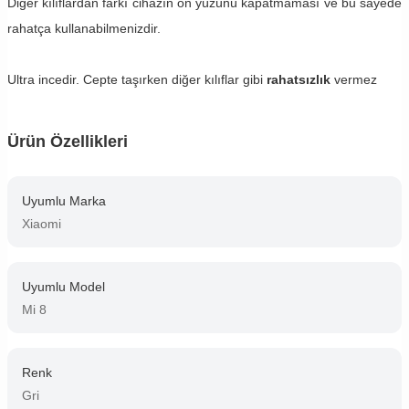
Diğer kılıflardan farkı cihazın ön yüzünü kapatmaması ve bu sayede
rahatça kullanabilmenizdir.
Ultra incedir. Cepte taşırken diğer kılıflar gibi
rahatsızlık
vermez
Ürün Özellikleri
Uyumlu Marka
Xiaomi
Uyumlu Model
Mi 8
Renk
Gri