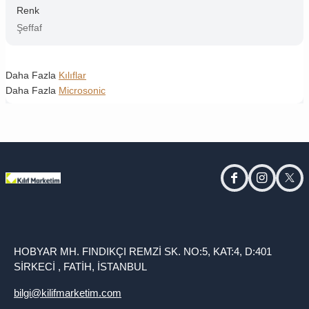
Renk
Şeffaf
Daha Fazla
Kılıflar
Daha Fazla
Microsonic
facebook
instagram
twitt
HOBYAR MH. FINDIKÇI REMZİ SK. NO:5, KAT:4, D:401
SİRKECİ , FATİH, İSTANBUL
bilgi@kilifmarketim.com