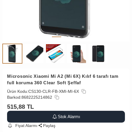
Microsonic Xiaomi Mi A2 (Mi 6X) Kılıf 6 tarafı tam
full koruma 360 Clear Soft Şeffaf
Ürün Kodu:
CS130-CLR-FB-XMI-MI-6X
Barkod:
8682225214862
515,88
TL
Stok Alarmı
Fiyat Alarmı
Paylaş