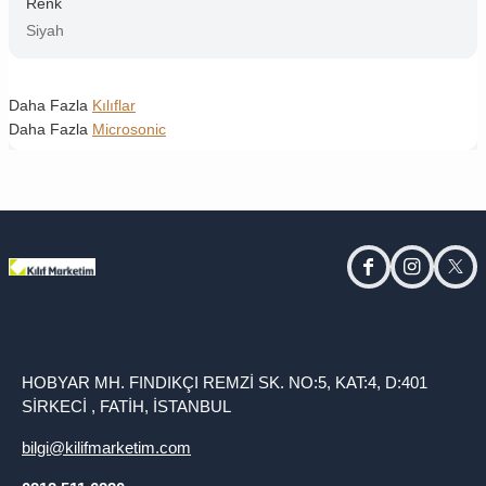
Renk
Siyah
Daha Fazla
Kılıflar
Daha Fazla
Microsonic
facebook
instagram
twitt
HOBYAR MH. FINDIKÇI REMZİ SK. NO:5, KAT:4, D:401
SİRKECİ , FATİH, İSTANBUL
bilgi@kilifmarketim.com