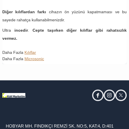
Diğer kılıflardan farkı
cihazın ön yüzünü kapatmaması ve bu
sayede rahatça kullanabilmenizdir.
Ultra
incedir
.
Cepte taşırken diğer kılıflar gibi rahatsızlık
vermez.
Daha Fazla
Kılıflar
Daha Fazla
Microsonic
facebook
instagram
twitt
HOBYAR MH. FINDIKÇI REMZİ SK. NO:5, KAT:4, D:401