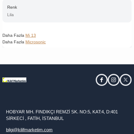
Renk
Lila
Daha Fazla
Mi 13
Daha Fazla
Microsonic
facebook
instagram
twitt
HOBYAR MH. FINDIKÇI REMZİ SK. NO:5, KAT:4, D:401
SİRKECİ , FATİH, İSTANBUL
bilgi@kilifmarketim.com