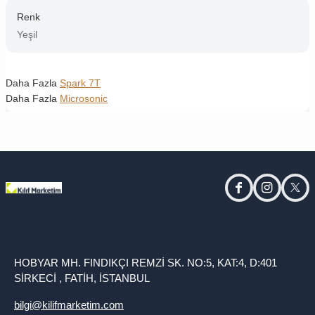
Renk
Yeşil
Daha Fazla
Spark 7T
Daha Fazla
Microsonic
facebook
instagram
twitt
HOBYAR MH. FINDIKÇI REMZİ SK. NO:5, KAT:4, D:401
SİRKECİ , FATİH, İSTANBUL
bilgi@kilifmarketim.com