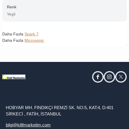
Renk
Yeşil
Daha Fazla
Spark 7
Daha Fazla
Microsonic
facebook
instagram
twitt
HOBYAR MH. FINDIKÇI REMZİ SK. NO:5, KAT:4, D:401
SİRKECİ , FATİH, İSTANBUL
bilgi@kilifmarketim.com