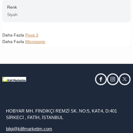
Renk
Siyah
Daha Fazla
Pova 3
Daha Fazla
Microsonic
facebook
instagram
twitt
HOBYAR MH. FINDIKÇI REMZİ SK. NO:5, KAT:4, D:401
SİRKECİ , FATİH, İSTANBUL
bilgi@kilifmarketim.com