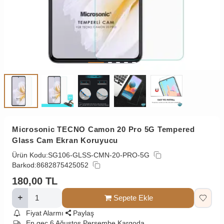
Microsonic TECNO Camon 20 Pro 5G Tempered
Glass Cam Ekran Koruyucu
Ürün Kodu:
SG106-GLSS-CMN-20-PRO-5G
Barkod:
8682875425052
180,00
TL
Sepete Ekle
Fiyat Alarmı
Paylaş
En geç 6 Ağustos Perşembe Kargoda