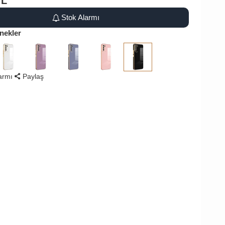
TL
Stok Alarmı
nekler
larmı
Paylaş