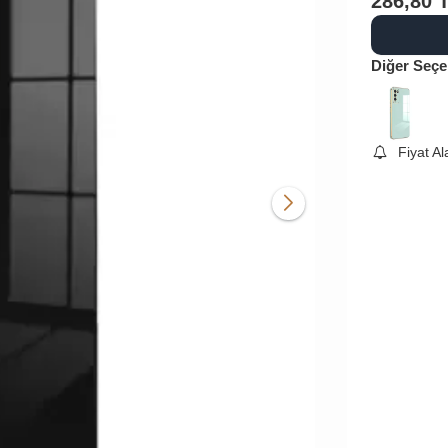
286,80
Diğer Seçe
Fiyat A