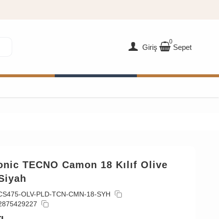
0
Giriş
Sepet
onic TECNO Camon 18 Kılıf Olive
Siyah
CS475-OLV-PLD-TCN-CMN-18-SYH
2875429227