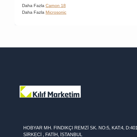
Daha Fazla
Camon 18
Daha Fazla
Microsonic
HOBYAR MH. FINDIKÇI REMZİ SK. NO:5, KAT:4, D:40
SİRKECİ , FATİH, İSTANBUL