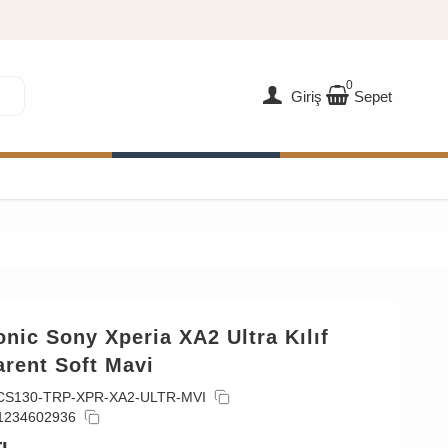
0
Giriş
Sepet
nic Sony Xperia XA2 Ultra Kılıf
rent Soft Mavi
CS130-TRP-XPR-XA2-ULTR-MVI
1234602936