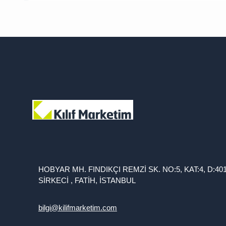
HOBYAR MH. FINDIKÇI REMZİ SK. NO:5, KAT:4, D:40
SİRKECİ , FATİH, İSTANBUL
bilgi@kilifmarketim.com