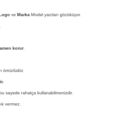
Logo
ve
Marka
Model yazıları gözüküyor.
.
mamen korur
.
n ömürlüdür.
ir.
u sayede rahatça kullanabilmenizdir.
zlık vermez.