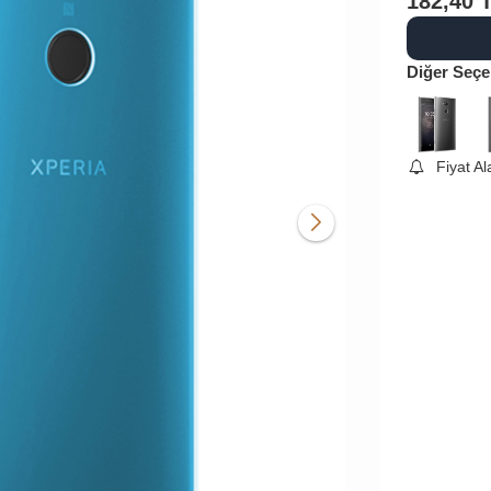
182,40
Diğer Seçe
Fiyat A