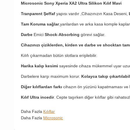
Microsonic Sony Xperia XA2 Ultra​ Silikon Kılıf Mavi
Tranparent Şeffaf
yapısı vardır ,Cihazınızın Kasa Deseni,
Tam Koruma sağlar
,yanlardan ve arka kasa komple kaplar
Darbe
Emici
Shock
-
Absorbing
görevi sağlar.
Cihazınızı çiziklerden, kirden ve darbe ve shocktan ta
Kılıfı çıkarmadan bütün slotlara erişilebilir.
Harika kalıp kesimi
sayesinde cihaza mükemmel uyar uzu
Darbelere karşı maximum korur.
Kolayca takıp çıkartılabil
Diğer kılıflardan farkı
cihazın ön yüzünü kapatmaması ve b
Kılıf Ultra incedir
. Cepte taşırken diğer kılıflar gibi rahatsı
Daha Fazla
Kılıflar
Daha Fazla
Microsonic