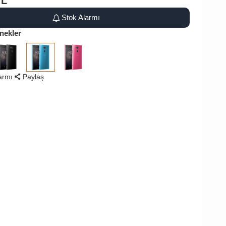
TL
Stok Alarmı
nekler
larmı
Paylaş