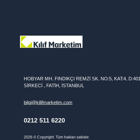
HOBYAR MH. FINDIKÇI REMZİ SK. NO:5, KAT:4, D:40
SİRKECİ , FATİH, İSTANBUL
bilgi@kilifmarketim.com
0212 511 6220
2026
© Copyright. Tüm hakları saklıdır.