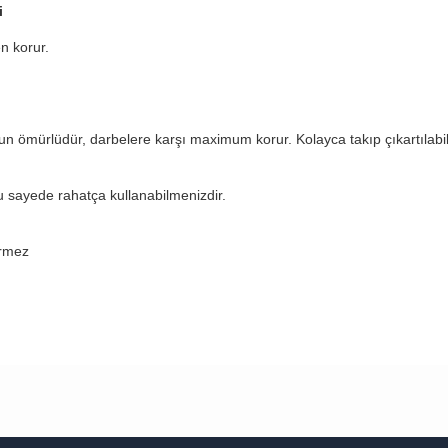
i
n korur.
ömürlüdür, darbelere karşı maximum korur. Kolayca takıp çıkartılabili
u sayede rahatça kullanabilmenizdir.
rmez