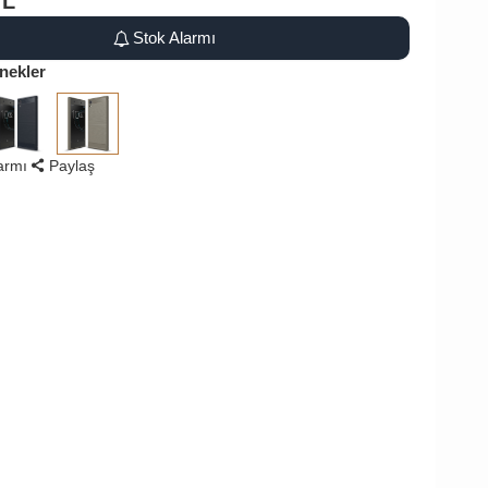
TL
Stok Alarmı
nekler
larmı
Paylaş