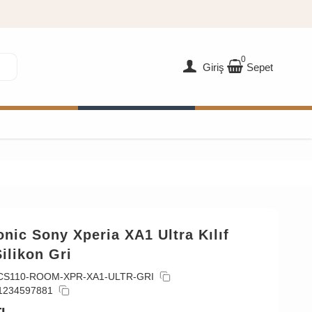
0
Giriş
Sepet
nic Sony Xperia XA1 Ultra Kılıf
ilikon Gri
CS110-ROOM-XPR-XA1-ULTR-GRI
1234597881