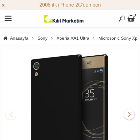
2008 ilk iPhone 2G'den beri
0
Anasayfa
Sony
Xperia XA1 Ultra
Microsonic Sony Xper