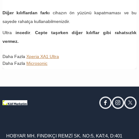
Diğer kılıflardan farkı
cihazın ön yüzünü kapatmaması ve bu
sayede rahatça kullanabilmenizdir.
Ultra
incedir
.
Cepte taşırken diğer kılıflar gibi rahatsızlık
vermez.
Daha Fazla
Xperia XA1 Ultra
Daha Fazla
Microsonic
facebook
instagram
twitt
HOBYAR MH. FINDIKÇI REMZİ SK. NO:5, KAT:4, D:401