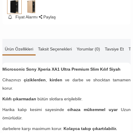
Fiyat Alarmı
Paylaş
Ürün Özellikleri
Taksit Seçenekleri
Yorumlar (0)
Tavsiye Et
Te
Microsonic Sony Xperia XA1 Ultra Premium Slim Kılıf Siyah
Cihazınızı
çiziklerden
,
kirden
ve darbe ve shocktan tamamen
korur.
Kılıfı çıkarmadan
bütün slotlara erişilebilir.
Harika kalıp kesimi sayesinde
cihaza mükemmel uyar
Uzun
ömürlüdür.
darbelere karşı maximum korur.
Kolayca takıp çıkartılabilir.