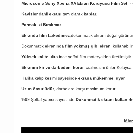
Microsonic Sony Xperia XA
Ekran Koruyucu Film Seti -
Kavisler
dahil
ekranı
tam olarak
kaplar
.
Parmak İzi Bırakmaz.
Ekranda film farkedimez
,dokunmatik ekranı doğal görünü
Dokunmatik ekranında
film yokmuş gibi
ekranı kullanabilir
Yüksek kalite
ultra ince şeffaf film materyalden üretilmiştir.
Ekranını kir ve darbeden koru
r, çizilmesini önler Kolayca 
Harika kalıp kesimi sayesinde
ekrana mükemmel uyar.
Uzun ömürlüdür
, darbelere karşı maximum korur.
%99 Şeffaf yapısı sayesinde
Dokunmatik ekranı kullanırke
Micr