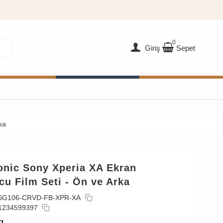
0
Giriş
Sepet
ka
onic Sony Xperia XA Ekran
u Film Seti - Ön ve Arka
SG106-CRVD-FB-XPR-XA
1234599397