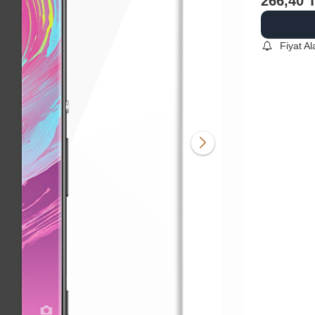
266,40
Fiyat A