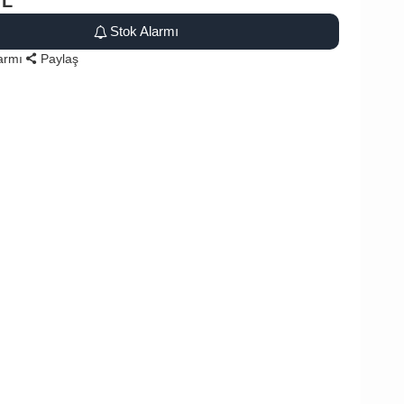
TL
Stok Alarmı
larmı
Paylaş