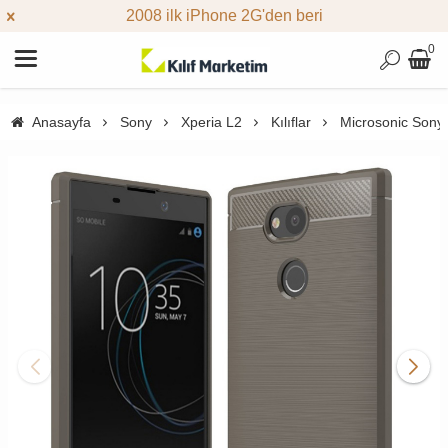
2008 ilk iPhone 2G'den beri
0
Anasayfa
Sony
Xperia L2
Kılıflar
Microsonic Sony 