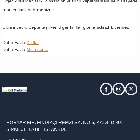
Diğer kılıflardan farkı cihazın ön yüzünü kapatmaması ve bu sayede
rahatça kullanabilmenizdir.
Ultra incedir. Cepte taşırken diğer kılıflar gibi
rahatsızlık
vermez
Daha Fazla
Kılıflar
Daha Fazla
Microsonic
facebook
instagram
twitt
HOBYAR MH. FINDIKÇI REMZİ SK. NO:5, KAT:4, D:401
SİRKECİ , FATİH, İSTANBUL