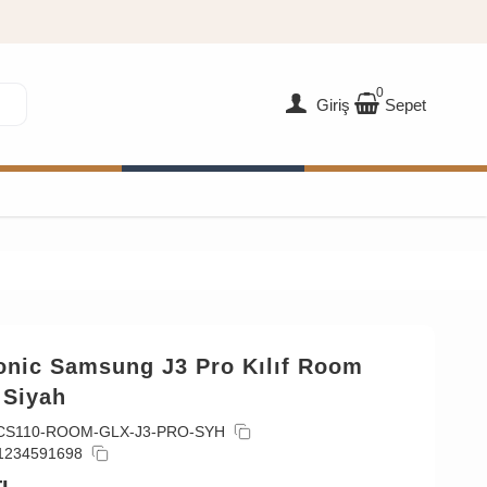
0
Giriş
Sepet
onic Samsung J3 Pro Kılıf Room
 Siyah
CS110-ROOM-GLX-J3-PRO-SYH
1234591698