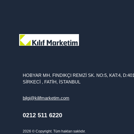
HOBYAR MH. FINDIKÇI REMZİ SK. NO:5, KAT:4, D:40
SİRKECİ , FATİH, İSTANBUL
bilgi@kilifmarketim.com
0212 511 6220
2026
© Copyright. Tüm hakları saklıdır.