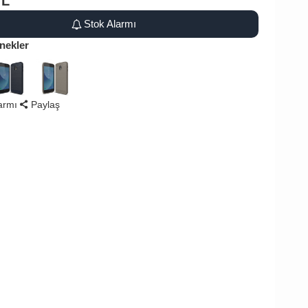
TL
Stok Alarmı
nekler
larmı
Paylaş