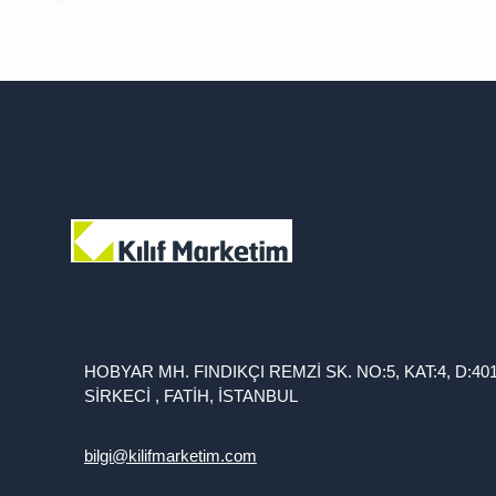
HOBYAR MH. FINDIKÇI REMZİ SK. NO:5, KAT:4, D:40
SİRKECİ , FATİH, İSTANBUL
bilgi@kilifmarketim.com