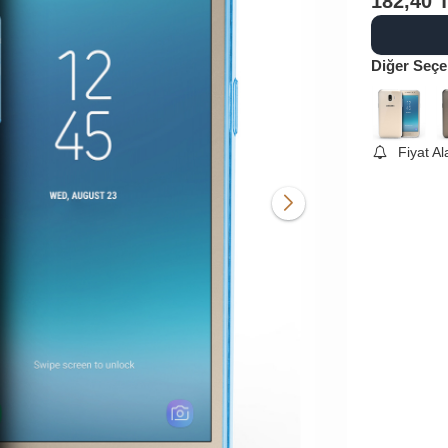
182,40
Diğer Seçe
Fiyat A