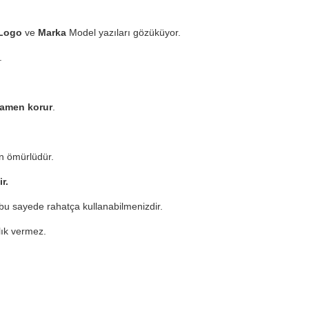
i
Logo
ve
Marka
Model yazıları gözüküyor.
.
mamen korur
.
n ömürlüdür.
ir.
u sayede rahatça kullanabilmenizdir.
zlık vermez.