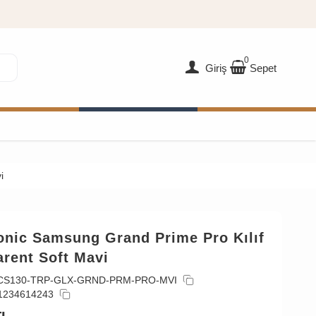
0
Giriş
Sepet
i
onic Samsung Grand Prime Pro Kılıf
rent Soft Mavi
CS130-TRP-GLX-GRND-PRM-PRO-MVI
1234614243