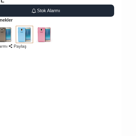
TL
Stok Alarmı
nekler
larmı
Paylaş