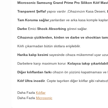
Microsonic Samsung Grand Prime Pro Silikon Kılıf Mav
Tranparent Şeffaf
yapısı vardır ,Cihazınızın Kasa Deseni,
Tam Koruma sağlar
,yanlardan ve arka kasa komple kaplar
Darbe
Emici
Shock
-
Absorbing
görevi sağlar.
Cihazınızı çiziklerden, kirden ve darbe ve shocktan ta
Kılıfı çıkarmadan bütün slotlara erişilebilir.
Harika kalıp kesimi
sayesinde cihaza mükemmel uyar uzu
Darbelere karşı maximum korur.
Kolayca takıp çıkartılabil
Diğer kılıflardan farkı
cihazın ön yüzünü kapatmaması ve b
Kılıf Ultra incedir
. Cepte taşırken diğer kılıflar gibi rahatsı
Daha Fazla
Kılıflar
Daha Fazla
Microsonic