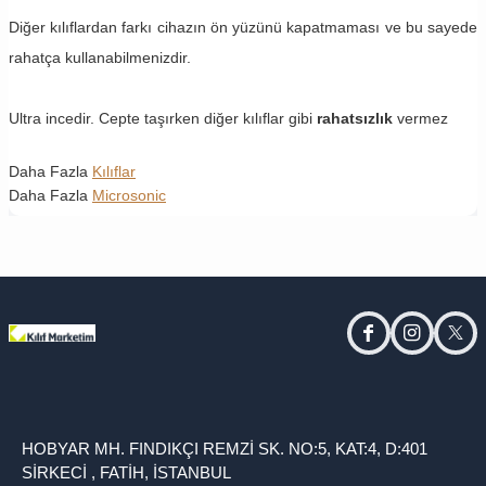
Diğer kılıflardan farkı cihazın ön yüzünü kapatmaması ve bu sayede
rahatça kullanabilmenizdir.
Ultra incedir. Cepte taşırken diğer kılıflar gibi
rahatsızlık
vermez
Daha Fazla
Kılıflar
Daha Fazla
Microsonic
facebook
instagram
twitt
HOBYAR MH. FINDIKÇI REMZİ SK. NO:5, KAT:4, D:401
SİRKECİ , FATİH, İSTANBUL