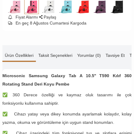
Fiyat Alarmı
Paylaş
En geç 8 Ağustos Cumartesi Kargoda
Ürün Özellikleri
Taksit Seçenekleri
Yorumlar (0)
Tavsiye Et
Te
Microsonic Samsung Galaxy Tab A 10.5'' T590 Kılıf 360
Rotating Stand Deri Koyu Pembe
✅
360 Derece özelliği ve kaymaz oluk tasarımı ile çok
fonksiyonlu kullanıma sahiptir.
✅
Cihazı yatay veya dikey konumda ayarlamak kolaydır, kolay
yazma, okuma ve görüntüleme için uygun stand konumları.
✅
Cihaz üzerindeki tüm fonksiyonel tuş ve slotlara erişimi