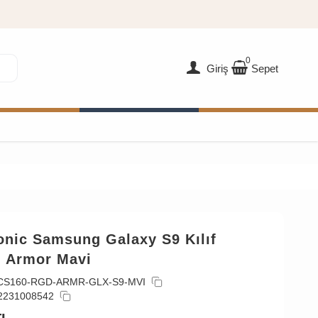
0
Giriş
Sepet
onic Samsung Galaxy S9 Kılıf
 Armor Mavi
CS160-RGD-ARMR-GLX-S9-MVI
2231008542