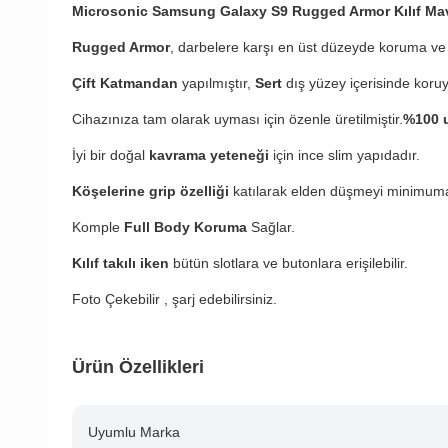
Microsonic Samsung Galaxy S9 Rugged Armor Kılıf Ma
Rugged Armor
, darbelere karşı en üst düzeyde koruma ve 
Çift Katmandan
yapılmıştır,
Sert
dış yüzey içerisinde koru
Cihazınıza tam olarak uyması için özenle üretilmiştir.
%100 u
İyi bir doğal
kavrama yeteneği
için ince slim yapıdadır.
Köşelerine grip özelliği
katılarak elden düşmeyi minimuma
Komple
Full Body Koruma
Sağlar.
Kılıf takılı iken
bütün slotlara ve butonlara erişilebilir.
Foto Çekebilir , şarj edebilirsiniz.
Ürün Özellikleri
Uyumlu Marka