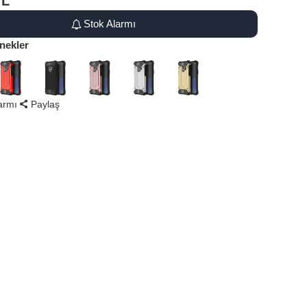
TL
Stok Alarmı
nekler
larmı
Paylaş