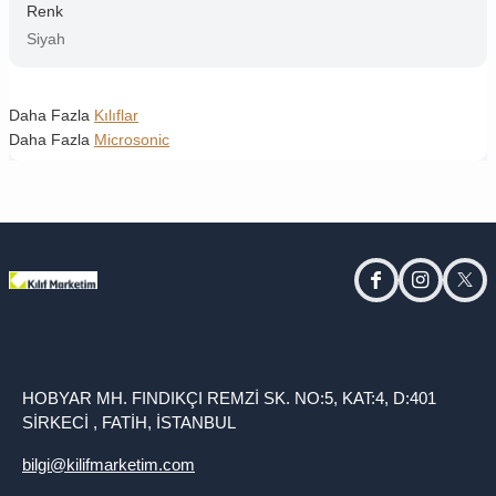
Renk
Siyah
Daha Fazla
Kılıflar
Daha Fazla
Microsonic
facebook
instagram
twitt
HOBYAR MH. FINDIKÇI REMZİ SK. NO:5, KAT:4, D:401
SİRKECİ , FATİH, İSTANBUL
bilgi@kilifmarketim.com