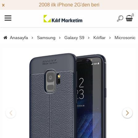
2008 ilk iPhone 2G'den beri
0
Anasayfa
Samsung
Galaxy S9
Kılıflar
Microsonic 