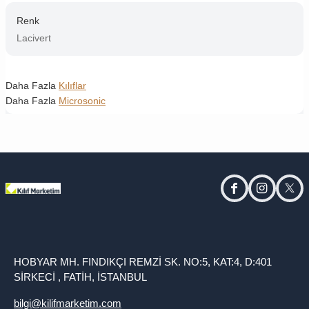
Renk
Lacivert
Daha Fazla
Kılıflar
Daha Fazla
Microsonic
facebook
instagram
twitt
HOBYAR MH. FINDIKÇI REMZİ SK. NO:5, KAT:4, D:401
SİRKECİ , FATİH, İSTANBUL
bilgi@kilifmarketim.com