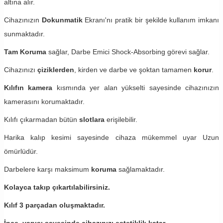
altına alır.
Cihazınızın
Dokunmatik
Ekranı'nı pratik bir şekilde kullanım imkanı
sunmaktadır.
Tam Koruma
sağlar, Darbe Emici Shock-Absorbing görevi sağlar.
Cihazınızı
çiziklerden
, kirden ve darbe ve şoktan tamamen
korur
.
Kılıfın kamera
kısmında yer alan yükselti sayesinde cihazınızın
kamerasını korumaktadır.
Kılıfı çıkarmadan bütün
slotlara
erişilebilir.
Harika kalıp kesimi sayesinde cihaza mükemmel uyar Uzun
ömürlüdür.
Darbelere karşı maksimum
koruma
sağlamaktadır.
Kolayca takıp çıkartılabilirsiniz.
Kılıf 3 parçadan oluşmaktadır.
İnce yapısı sayesinde cihazınızı estetiklik katar.