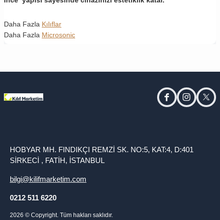
Daha Fazla
Kılıflar
Daha Fazla
Microsonic
facebook
instagram
twitt
HOBYAR MH. FINDIKÇI REMZİ SK. NO:5, KAT:4, D:401
SİRKECİ , FATİH, İSTANBUL
bilgi@kilifmarketim.com
0212 511 6220
2026
© Copyright. Tüm hakları saklıdır.