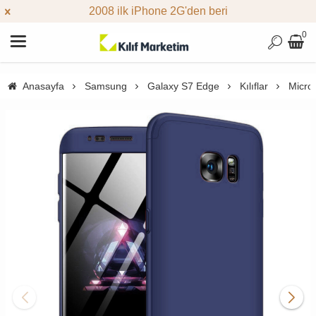
2008 ilk iPhone 2G'den beri
0
Anasayfa
Samsung
Galaxy S7 Edge
Kılıflar
Micro