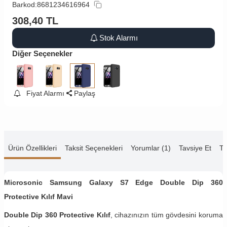
Barkod:
8681234616964
308,40
TL
Stok Alarmı
Diğer Seçenekler
Fiyat Alarmı
Paylaş
Ürün Özellikleri
Taksit Seçenekleri
Yorumlar (1)
Tavsiye Et
Te
Microsonic Samsung Galaxy S7 Edge Double Dip 360
Protective Kılıf Mavi
Double Dip 360 Protective Kılıf
, cihazınızın tüm gövdesini koruma