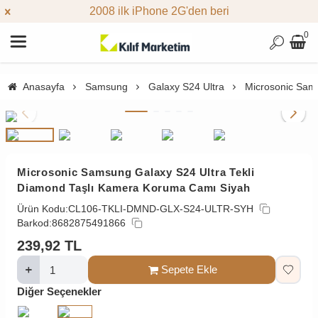
2008 ilk iPhone 2G'den beri
0
Anasayfa
Samsung
Galaxy S24 Ultra
Microsonic Sam
Microsonic Samsung Galaxy S24 Ultra Tekli
Diamond Taşlı Kamera Koruma Camı Siyah
Ürün Kodu:
CL106-TKLI-DMND-GLX-S24-ULTR-SYH
Barkod:
8682875491866
239,92
TL
Sepete Ekle
Diğer Seçenekler