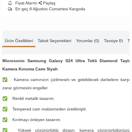
Fiyat Alarmı
Paylaş
En geç 8 Ağustos Cumartesi Kargoda
Ürün Özellikleri
Taksit Seçenekleri
Yorumlar (0)
Tavsiye Et
Te
Microsonic Samsung Galaxy S24 Ultra Tekli Diamond Taşlı
Kamera Koruma Camı Siyah
✅
Kamera camınızın çizilmesini ve gelebilecek darbelere karşı
zarar görmesini engeller.
✅
Renkli metalik tasarım.
✅
Tempered cam malzemeden üretilmiştir.
✅
Kırılmayı önleyen tasarım.
✅
Yüksek çözünürlüklü dizayn, kamera çözünürlüğünüzü