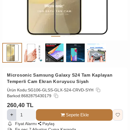
Microsonic Samsung Galaxy S24 Tam Kaplayan
Temperli Cam Ekran Koruyucu Siyah
Ürün Kodu:
SG106-GLSS-GLX-S24-CRVD-SYH
Barkod:
8682875430179
260,40
TL
Sepete Ekle
Fiyat Alarmı
Paylaş
En geç 7 Ağustos Cuma Kargoda