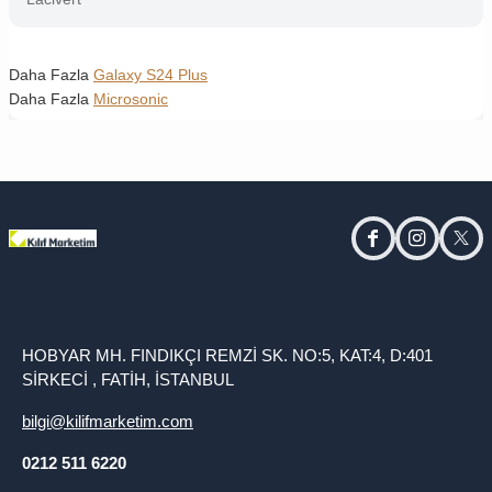
Daha Fazla
Galaxy S24 Plus
Daha Fazla
Microsonic
facebook
instagram
twitt
HOBYAR MH. FINDIKÇI REMZİ SK. NO:5, KAT:4, D:401
SİRKECİ , FATİH, İSTANBUL
bilgi@kilifmarketim.com
0212 511 6220