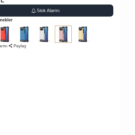
TL
Stok Alarmı
nekler
larmı
Paylaş