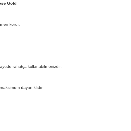
ose Gold
amen korur.
.
ayede rahatça kullanabilmenizdir.
ı maksimum dayanıklıdır.