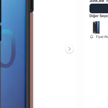
359,88
Diğer Seçe
Fiyat A