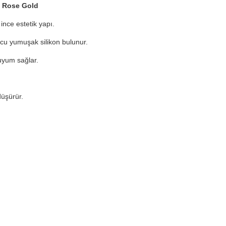
f Rose Gold
ince estetik yapı.
ucu yumuşak silikon bulunur.
uyum sağlar.
düşürür.