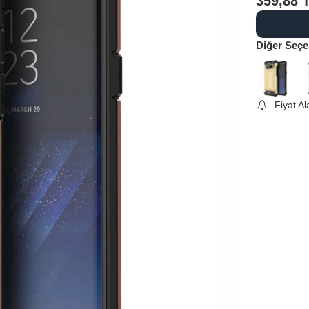
359,88
Diğer Seçe
Fiyat A