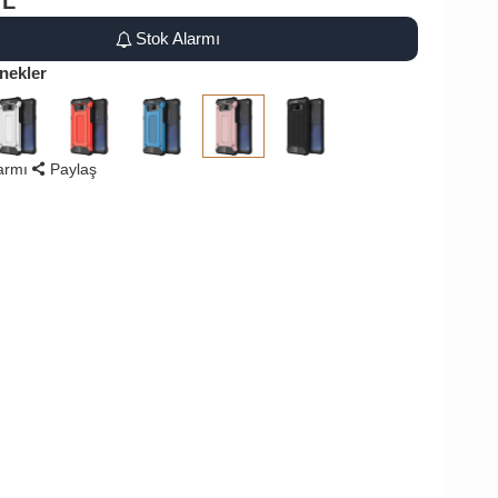
TL
Stok Alarmı
nekler
larmı
Paylaş