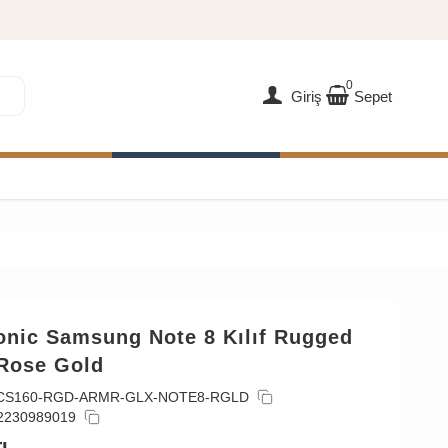
0
Giriş
Sepet
onic Samsung Note 8 Kılıf Rugged
Rose Gold
CS160-RGD-ARMR-GLX-NOTE8-RGLD
2230989019