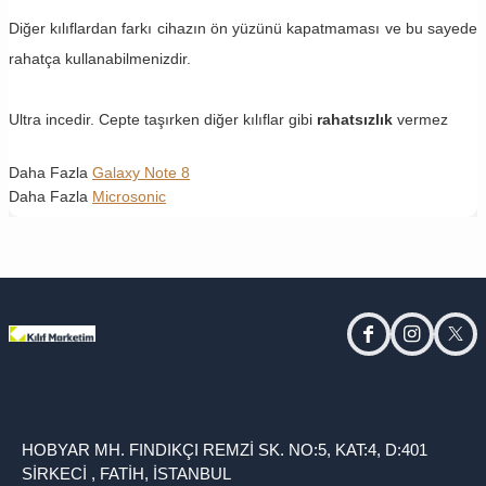
Diğer kılıflardan farkı cihazın ön yüzünü kapatmaması ve bu sayede
rahatça kullanabilmenizdir.
Ultra incedir. Cepte taşırken diğer kılıflar gibi
rahatsızlık
vermez
Daha Fazla
Galaxy Note 8
Daha Fazla
Microsonic
facebook
instagram
twitt
HOBYAR MH. FINDIKÇI REMZİ SK. NO:5, KAT:4, D:401
SİRKECİ , FATİH, İSTANBUL