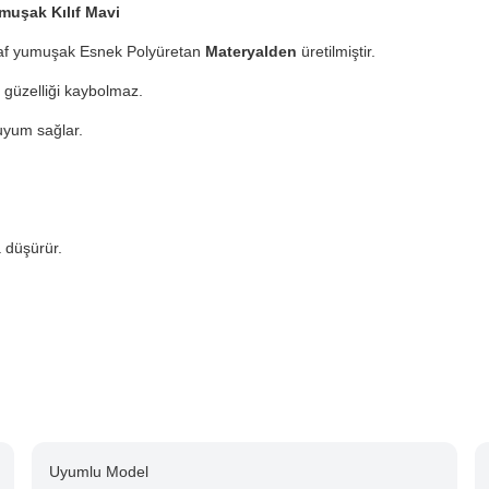
muşak Kılıf Mavi
ffaf yumuşak Esnek Polyüretan
Materyalden
üretilmiştir.
n
güzelliği kaybolmaz.
uyum sağlar.
düşürür.
Uyumlu Model