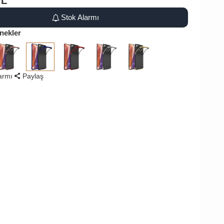
TL
Stok Alarmı
nekler
larmı
Paylaş