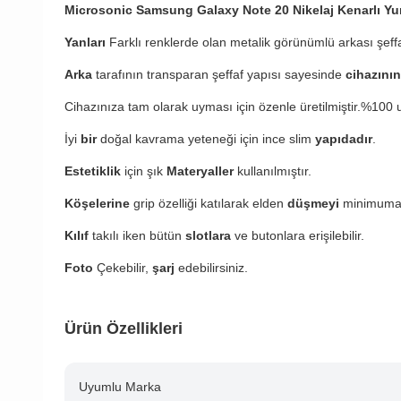
Microsonic Samsung Galaxy Note 20 Nikelaj Kenarlı Yu
Yanları
Farklı renklerde olan metalik görünümlü arkası şe
Arka
tarafının transparan şeffaf yapısı sayesinde
cihazını
Cihazınıza tam olarak uyması için özenle üretilmiştir.%100 
İyi
bir
doğal kavrama yeteneği için ince slim
yapıdadır
.
Estetiklik
için şık
Materyaller
kullanılmıştır.
Köşelerine
grip özelliği katılarak elden
düşmeyi
minimuma 
Kılıf
takılı iken bütün
slotlara
ve butonlara erişilebilir.
Foto
Çekebilir,
şarj
edebilirsiniz.
Ürün Özellikleri
Uyumlu Marka