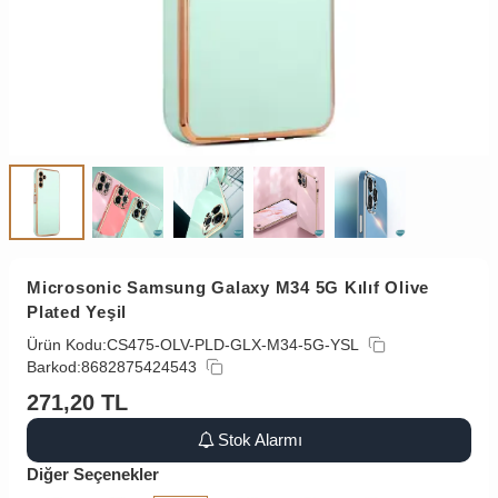
Microsonic Samsung Galaxy M34 5G Kılıf Olive
Plated Yeşil
Ürün Kodu:
CS475-OLV-PLD-GLX-M34-5G-YSL
Barkod:
8682875424543
271,20
TL
Stok Alarmı
Diğer Seçenekler