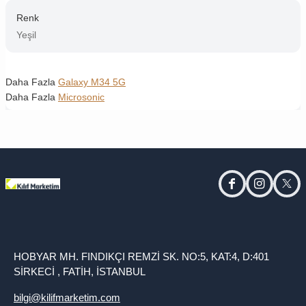
Renk
Yeşil
Daha Fazla
Galaxy M34 5G
Daha Fazla
Microsonic
facebook
instagram
twitt
HOBYAR MH. FINDIKÇI REMZİ SK. NO:5, KAT:4, D:401
SİRKECİ , FATİH, İSTANBUL
bilgi@kilifmarketim.com