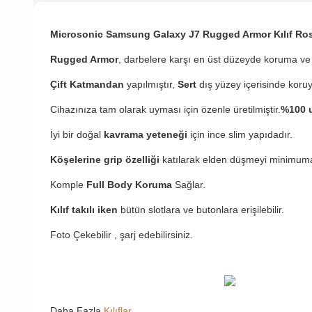
Microsonic Samsung Galaxy J7 Rugged Armor Kılıf Ro
Rugged Armor
, darbelere karşı en üst düzeyde koruma ve 
Çift Katmandan
yapılmıştır,
Sert
dış yüzey içerisinde koru
Cihazınıza tam olarak uyması için özenle üretilmiştir.
%100 u
İyi bir doğal
kavrama yeteneği
için ince slim yapıdadır.
Köşelerine grip özelliği
katılarak elden düşmeyi minimuma
Komple
Full Body Koruma
Sağlar.
Kılıf takılı iken
bütün slotlara ve butonlara erişilebilir.
Foto Çekebilir , şarj edebilirsiniz.
Daha Fazla
Kılıflar