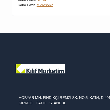
Daha Fazla
Microsonic
HOBYAR MH. FINDIKÇI REMZİ SK. NO:5, KAT:4, D:40
SİRKECİ , FATİH, İSTANBUL