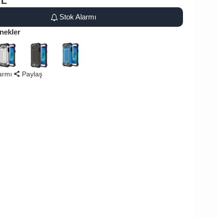
TL
Stok Alarmı
nekler
larmı
Paylaş