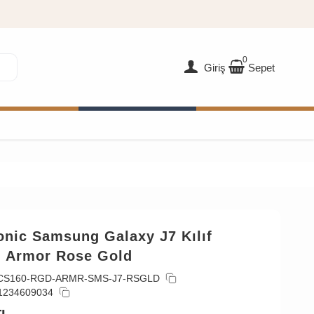
0
Giriş
Sepet
onic Samsung Galaxy J7 Kılıf
 Armor Rose Gold
CS160-RGD-ARMR-SMS-J7-RSGLD
1234609034