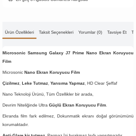
Ürün Özellikleri
Taksit Seçenekleri
Yorumlar (0)
Tavsiye Et
Te
Microsonic Samsung Galaxy J7 Prime Nano Ekran Koruyucu
Film
Microsonic
Nano Ekran Koruyucu Film
Çizilmez
,
Leke Tutmaz
,
Yansıma Yapmaz
, HD Clear Şeffaf
Nano Teknoloji Ürünü, Tüm Özellikler bir arada,
Devrim Niteliğinde Ultra
Güçlü Ekran Koruyucu Film
.
Ekranda film fark edilmez, Dokunmatik ekranı doğal görünümünü
korumaktadır.
Anti-Glare kir tutmaz.
Parmaz İzi bırakmaz,Işığı yansıtmazdır.