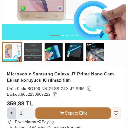
Microsonic Samsung Galaxy J7 Prime Nano Cam
Ekran koruyucu Kırılmaz film
Ürün Kodu:
SG106-NN-GLSS-GLX-J7-PRM
Barkod:
6652230967222
359,88
TL
Sepete Ekle
Fiyat Alarmı
Paylaş
En geç 8 Ağustos Cumartesi Kargoda