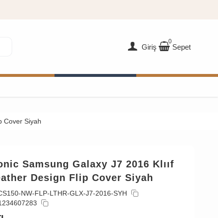
0
Giriş
Sepet
p Cover Siyah
onic Samsung Galaxy J7 2016 Klııf
ather Design Flip Cover Siyah
CS150-NW-FLP-LTHR-GLX-J7-2016-SYH
1234607283