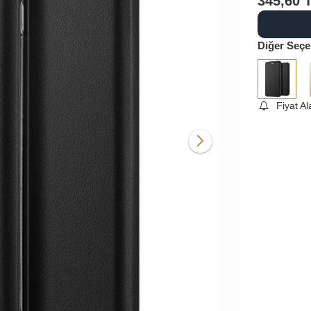
345,60
Diğer Seçe
Fiyat A