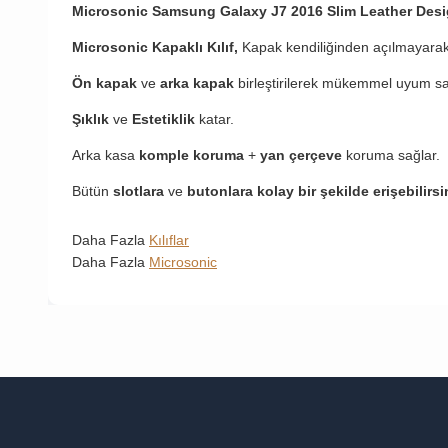
Microsonic Samsung Galaxy J7 2016 Slim Leather Design
Microsonic Kapaklı Kılıf,
Kapak kendiliğinden açılmayarak
Ön kapak
ve
arka kapak
birleştirilerek mükemmel uyum sa
Şıklık
ve
Estetiklik
katar.
Arka kasa
komple koruma
+
yan çerçeve
koruma sağlar.
Bütün
slotlara
ve
butonlara kolay bir şekilde erişebilirsi
Daha Fazla
Kılıflar
Daha Fazla
Microsonic