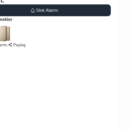
TL
Stok Alarmı
nekler
larmı
Paylaş