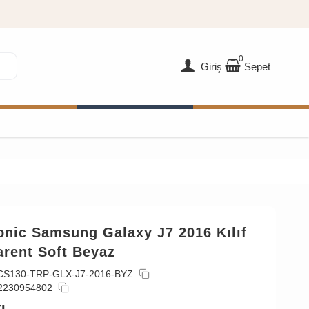
0
Giriş
Sepet
onic Samsung Galaxy J7 2016 Kılıf
arent Soft Beyaz
CS130-TRP-GLX-J7-2016-BYZ
2230954802