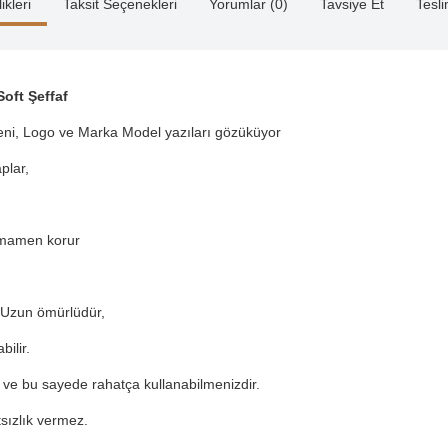
ikleri
Taksit Seçenekleri
Yorumlar (0)
Tavsiye Et
Tesl
oft Şeffaf
seni, Logo ve Marka Model yazıları gözüküyor
plar,
tamamen korur
 Uzun ömürlüdür,
ilir.
 ve bu sayede rahatça kullanabilmenizdir.
atsızlık vermez.