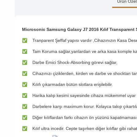
Ürün Özell
Microsonic Samsung Galaxy J7 2016 Kılıf Transparent S
✅
Tranparent Şeffaf yapısı vardır ,Cihazınızın Kasa De
✅
Tam Koruma sağlar,yanlardan ve arka kasa komple ka
✅
Darbe Emici Shock-Absorbing görevi sağlar,
✅
Cihazınızı çiziklerden, kirden ve darbe ve shocktan 
✅
Kılıfı çıkarmadan bütün slotlara erişilebilir.
✅
Harika kalıp kesimi sayesinde cihaza mükemmel uyar
✅
Darbelere karşı maximum korur. Kolayca takıp çıkartılab
✅
Diğer kılıflardan farkı cihazın ön yüzünü kapatmaması
✅
Kılıf ultra incedir. Cepte taşırken diğer kılıflar gibi rah