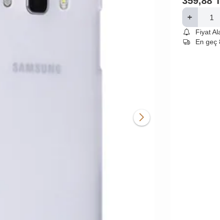
359,88
Fiyat A
En geç 