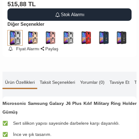
515,88
TL
Stok Alarmı
Diğer Seçenekler
Fiyat Alarmı
Paylaş
Ürün Özellikleri
Taksit Seçenekleri
Yorumlar (0)
Tavsiye Et
Te
Microsonic Samsung Galaxy J6 Plus Kılıf Military Ring Holder
Gümüş
✅
Sert silikon yapısı sayesinde darbelere karşı dayanıklı.
✅
İnce ve şık tasarım.