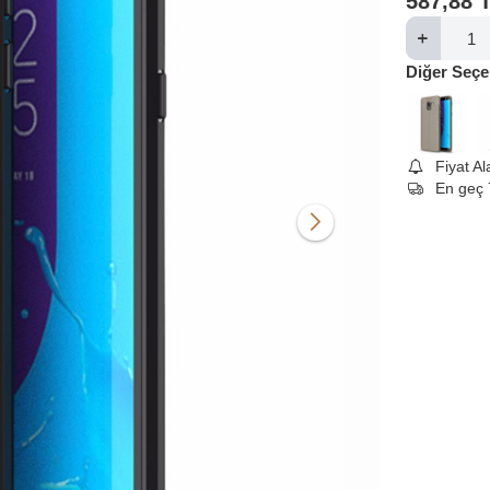
587,88
Diğer Seçe
Fiyat A
En geç